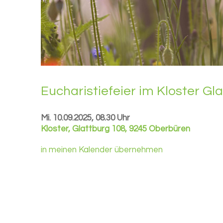
Eu­cha­ris­tie­fei­er im Klos­ter Gl
Mi. 10.09.2025, 08.30 Uhr
Kloster
,
Glattburg 108, 9245 Oberbüren
in meinen Kalender übernehmen