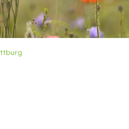
att­burg