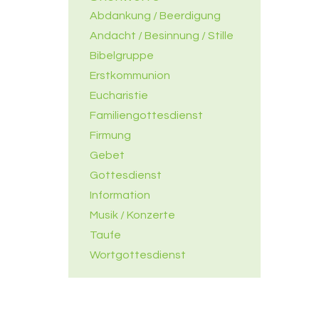
Abdankung / Beerdigung
Andacht / Besinnung / Stille
Bibelgruppe
Erstkommunion
Eucharistie
Familiengottesdienst
Firmung
Gebet
Gottesdienst
Information
Musik / Konzerte
Taufe
Wortgottesdienst