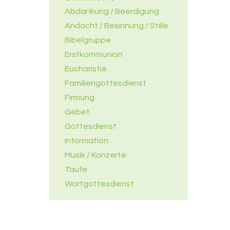
Abdankung / Beerdigung
Andacht / Besinnung / Stille
Bibelgruppe
Erstkommunion
Eucharistie
Familiengottesdienst
Firmung
Gebet
Gottesdienst
Information
Musik / Konzerte
Taufe
Wortgottesdienst