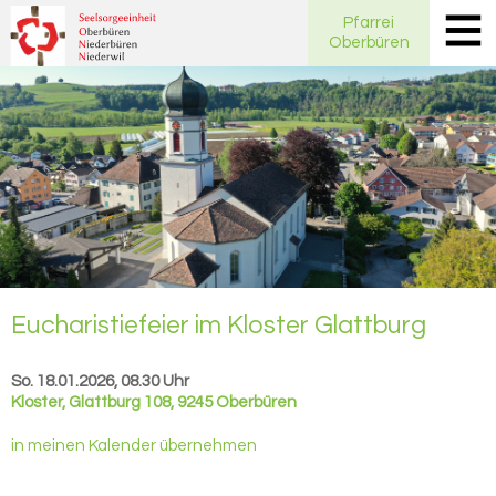
Pfarrei
Oberbüren
Eu­cha­ris­tie­fei­er im Klos­ter Glatt­burg
So. 18.01.2026, 08.30 Uhr
Kloster
,
Glattburg 108, 9245 Oberbüren
in meinen Kalender übernehmen