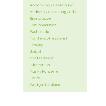
Abdankung / Beerdigung
Andacht / Besinnung / Stille
Bibelgruppe
Erstkommunion
Eucharistie
Familiengottesdienst
Firmung
Gebet
Gottesdienst
Information
Musik / Konzerte
Taufe
Wortgottesdienst