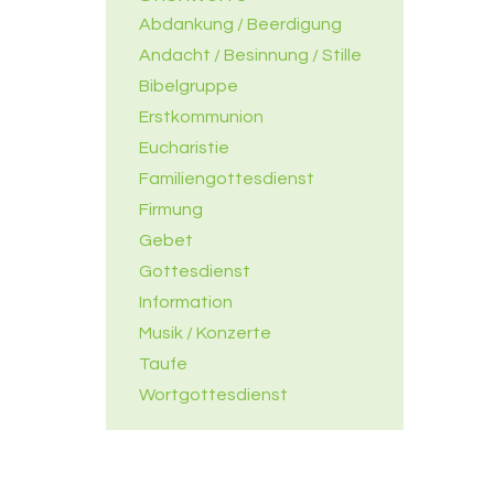
Abdankung / Beerdigung
Andacht / Besinnung / Stille
Bibelgruppe
Erstkommunion
Eucharistie
Familiengottesdienst
Firmung
Gebet
Gottesdienst
Information
Musik / Konzerte
Taufe
Wortgottesdienst