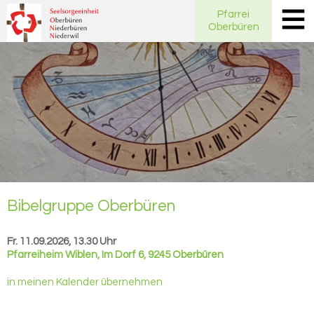
Pfarrei
Oberbüren
Bi­bel­grup­pe Ober­bü­ren
Fr. 11.09.2026, 13.30 Uhr
Pfarreiheim Wiblen
,
Im Dorf 6, 9245 Oberbüren
in meinen Kalender übernehmen