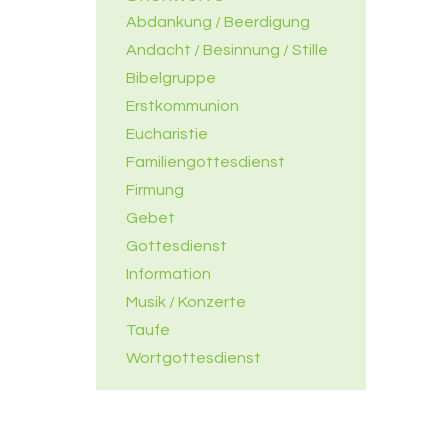
Abdankung / Beerdigung
Andacht / Besinnung / Stille
Bibelgruppe
Erstkommunion
Eucharistie
Familiengottesdienst
Firmung
Gebet
Gottesdienst
Information
Musik / Konzerte
Taufe
Wortgottesdienst