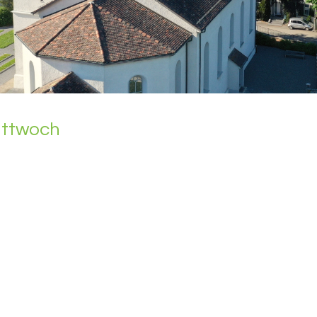
itt­woch