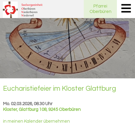
Pfarrei
Oberbüren
Eu­cha­ris­tie­fei­er im Klos­ter Glatt­burg
Mo. 02.03.2026, 08.30 Uhr
Kloster
,
Glattburg 108, 9245 Oberbüren
in meinen Kalender übernehmen