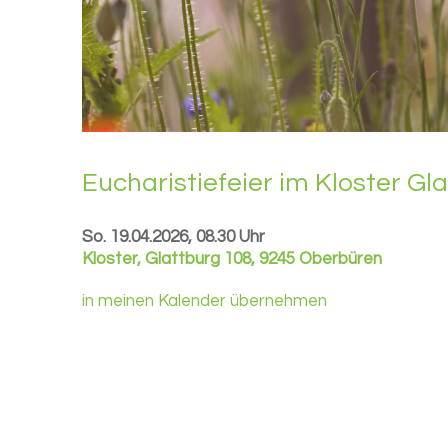
Eu­cha­ris­tie­fei­er im Klos­ter Gl
So. 19.04.2026, 08.30 Uhr
Kloster
,
Glattburg 108, 9245 Oberbüren
in meinen Kalender übernehmen