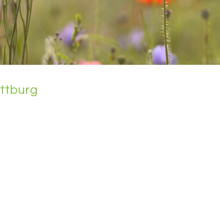
att­burg