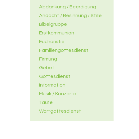
Abdankung / Beerdigung
Andacht / Besinnung / Stille
Bibelgruppe
Erstkommunion
Eucharistie
Familiengottesdienst
Firmung
Gebet
Gottesdienst
Information
Musik / Konzerte
Taufe
Wortgottesdienst