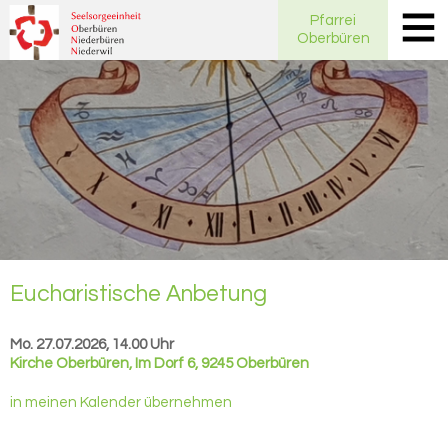
Pfarrei
Oberbüren
Eu­cha­ris­ti­sche An­be­tung
Mo. 27.07.2026, 14.00 Uhr
Kirche Oberbüren
,
Im Dorf 6, 9245 Oberbüren
in meinen Kalender übernehmen