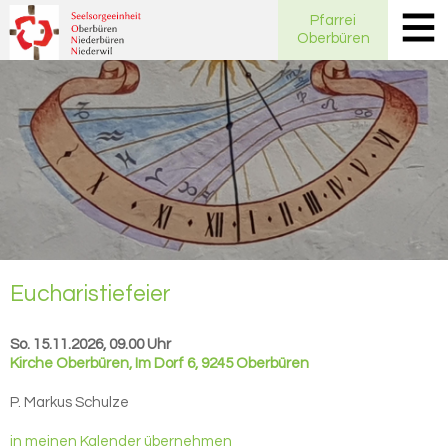
Pfarrei
Oberbüren
Eu­cha­ris­tie­fei­er
So. 15.11.2026, 09.00 Uhr
Kirche Oberbüren
,
Im Dorf 6, 9245 Oberbüren
P. Markus Schulze
in meinen Kalender übernehmen