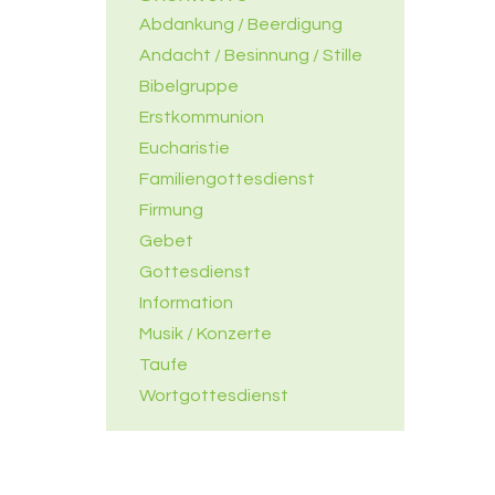
Abdankung / Beerdigung
Andacht / Besinnung / Stille
Bibelgruppe
Erstkommunion
Eucharistie
Familiengottesdienst
Firmung
Gebet
Gottesdienst
Information
Musik / Konzerte
Taufe
Wortgottesdienst