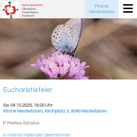
Pfarrei
Niederbüren
Eu­cha­ris­tie­fei­er
Sa. 04.10.2025, 18.00 Uhr
Kirche Niederbüren
,
Kirchplatz 3, 9246 Niederbüren
P. Markus Schulze
in meinen Kalender übernehmen