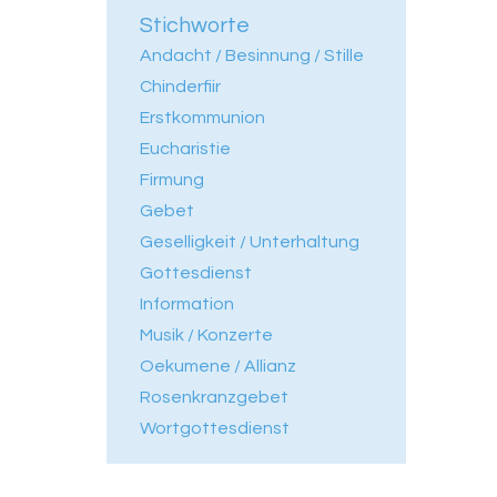
Stichworte
Andacht / Besinnung / Stille
Chinderfiir
Erstkommunion
Eucharistie
Firmung
Gebet
Geselligkeit / Unterhaltung
Gottesdienst
Information
Musik / Konzerte
Oekumene / Allianz
Rosenkranzgebet
Wortgottesdienst