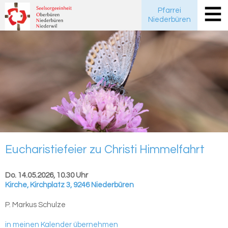
Pfarrei
Niederbüren
Eu­cha­ris­tie­fei­er zu Chris­ti Him­mel­fahrt
Do. 14.05.2026, 10.30 Uhr
Kirche
,
Kirchplatz 3, 9246 Niederbüren
P. Markus Schulze
in meinen Kalender übernehmen