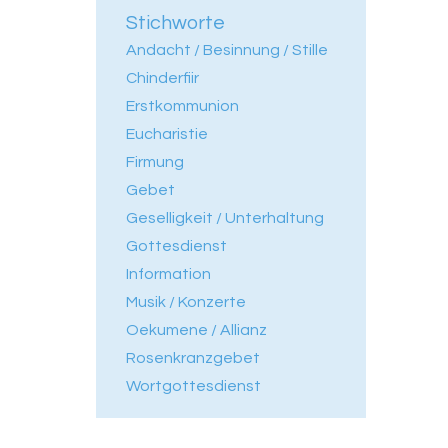
Stichworte
Andacht / Besinnung / Stille
Chinderfiir
Erstkommunion
Eucharistie
Firmung
Gebet
Geselligkeit / Unterhaltung
Gottesdienst
Information
Musik / Konzerte
Oekumene / Allianz
Rosenkranzgebet
Wortgottesdienst