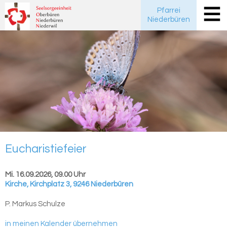
Pfarrei
Niederbüren
Eu­cha­ris­tie­fei­er
Mi. 16.09.2026, 09.00 Uhr
Kirche
,
Kirchplatz 3, 9246 Niederbüren
P. Markus Schulze
in meinen Kalender übernehmen