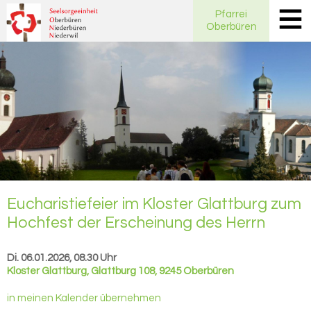
Pfarrei
Oberbüren
Eu­cha­ris­tie­fei­er im Klos­ter Glatt­burg zum
Hoch­fest der Er­schei­nung des Herrn
Di. 06.01.2026, 08.30 Uhr
Kloster Glattburg
,
Glattburg 108, 9245 Oberbüren
in meinen Kalender übernehmen