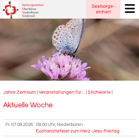
Seelsorge
-
einheit
Jahre
Zeitraum
|
Veranstaltungen für ...
|
Stichworte
|
Ak­tu­el­le Woche
Fr. 07.08.2026
09.00 Uhr
, Niederbüren
Eucharistiefeier zum Herz-Jesu-Freitag