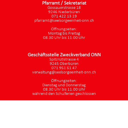
Pfarramt / Sekretariat
Gossauerstrasse 18
9246 Niederbüren
071 422 13 19
pfarramt@seelsorgeeinheit-onn.ch
Öffnungzeiten:
Montag bis Freitag
08.30 Uhr bis 11.00 Uhr
Geschäftsstelle Zweckverband ONN
Spitzrütistrasse 4
9245 Oberbüren
071 951 61 47
verwaltung@seelsorgeeinheit-onn.ch
Öffnungzeiten:
Dienstag und Donnerstag
08.30 Uhr bis 11.00 Uhr
während den Schulferien geschlossen
Bereitgestellt: 02.01.2024
Besuche: 183 Monat
Datenschutz
|
aktualisiert mit kirchenweb.ch