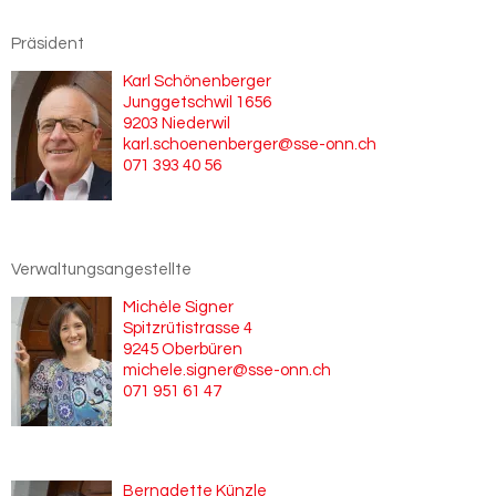
Präsident
Karl Schönenberger
Junggetschwil 1656
9203 Niederwil
karl.schoenenberger@sse-onn.ch
071 393 40 56
Verwaltungsangestellte
Michèle Signer
Spitzrütistrasse 4
9245 Oberbüren
michele.signer@sse-onn.ch
071 951 61 47
Bernadette Künzle