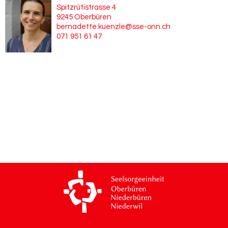
Spitzrütistrasse 4
9245 Oberbüren
bernadette.kuenzle@sse-onn.ch
071 951 61 47