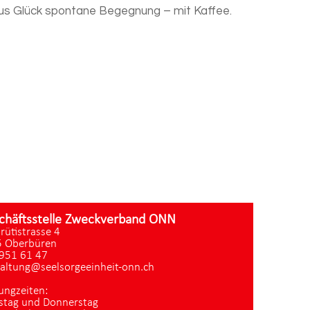
 aus Glück spontane Begegnung – mit Kaffee.
chäftsstelle Zweckverband ONN
zrütistrasse 4
 Oberbüren
951 61 47
altung@seelsorgeeinheit-onn.ch
ungzeiten:
stag und Donnerstag