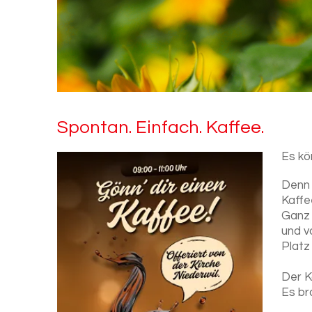
Spon­tan. Ein­fach. Kaf­fee.
Es kö
Denn 
Kaffe
Ganz 
und v
Platz
Der K
Es br