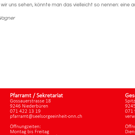
wir uns sehen, könnte man das vielleicht so nennen: eine
Wagner
Pfarramt / Sekretariat
Ges
Gossauerstrasse 18
Spit
9246 Niederbüren
9245
071 422 13 19
071 
pfarramt@seelsorgeeinheit-onn.ch
verw
Öffnungzeiten:
Öffn
Montag bis Freitag
Dien