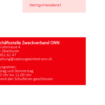
Wortgottesdienst
chäftsstelle Zweckverband ONN
zrütistrasse 4
 Oberbüren
951 61 47
altung@seelsorgeeinheit-onn.ch
ungzeiten:
stag und Donnerstag
0 Uhr bis 11.00 Uhr
end den Schulferien geschlossen
Datenschutz
|
aktualisiert mit kirchenweb.ch