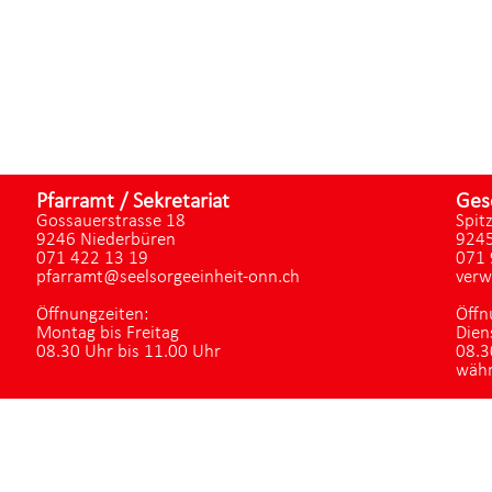
Pfarramt / Sekretariat
Ges
Gossauerstrasse 18
Spit
9246 Niederbüren
9245
071 422 13 19
071 
pfarramt@seelsorgeeinheit-onn.ch
verw
Öffnungzeiten:
Öffn
Montag bis Freitag
Dien
08.30 Uhr bis 11.00 Uhr
08.3
währ