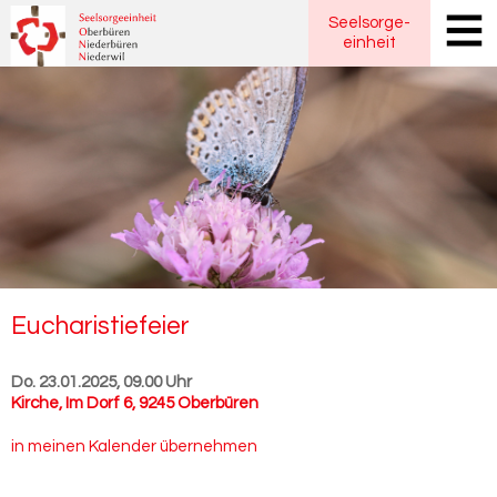
Seelsorge
-
einheit
Eu­cha­ris­tie­fei­er
Do. 23.01.2025, 09.00 Uhr
Kirche
,
Im Dorf 6, 9245 Oberbüren
in meinen Kalender übernehmen