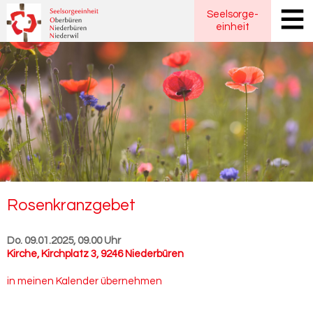
Seelsorge
-
einheit
Ro­sen­kranz­ge­bet
Do. 09.01.2025, 09.00 Uhr
Kirche
,
Kirchplatz 3, 9246 Niederbüren
in meinen Kalender übernehmen