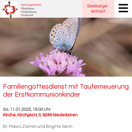
Seelsorge
-
einheit
Fa­mi­li­en­got­tes­dienst mit Tauf­er­neue­rung
der Erst­kom­mu­ni­on­kin­der
Sa. 11.01.2025, 18.00 Uhr
Kirche
,
Kirchplatz 3, 9246 Niederbüren
Br. Mauro Zannin und Brigitte Senn