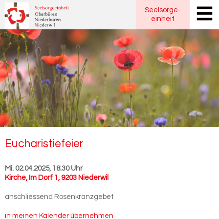
Seelsorge
-
einheit
Eu­cha­ris­tie­fei­er
Mi. 02.04.2025, 18.30 Uhr
Kirche
,
Im Dorf 1, 9203 Niederwil
anschliessend Rosenkranzgebet
in meinen Kalender übernehmen