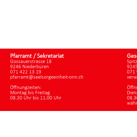
Pfarramt / Sekretariat
Ges
Gossauerstrasse 18
Spit
9246 Niederbüren
9245
071 422 13 19
071 
pfarramt@seelsorgeeinheit-onn.ch
verw
Öffnungzeiten:
Öffn
Montag bis Freitag
Dien
08.30 Uhr bis 11.00 Uhr
08.3
währ