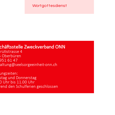
Wortgottesdienst
chäftsstelle Zweckverband ONN
zrütistrasse 4
 Oberbüren
951 61 47
altung@seelsorgeeinheit-onn.ch
ungzeiten:
stag und Donnerstag
0 Uhr bis 11.00 Uhr
end den Schulferien geschlossen
Datenschutz
|
aktualisiert mit kirchenweb.ch