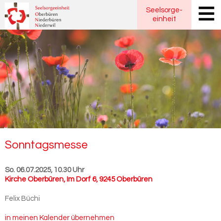
Seelsorge
-
einheit
Sonn­tags­mes­se
So. 06.07.2025, 10.30 Uhr
Kirche Oberbüren
,
Im Dorf 6, 9245 Oberbüren
Felix Büchi
in meinen Kalender übernehmen