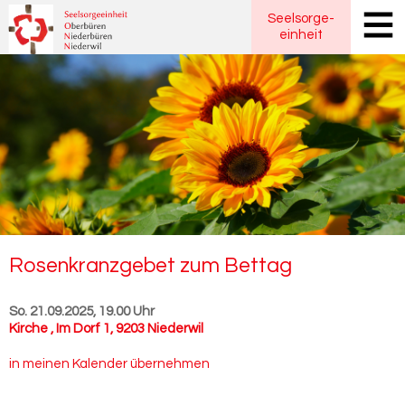
Seelsorge
-
einheit
Ro­sen­kranz­ge­bet zum Bet­tag
So. 21.09.2025, 19.00 Uhr
Kirche
,
Im Dorf 1, 9203 Niederwil
in meinen Kalender übernehmen