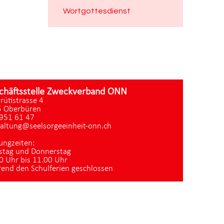
Wortgottesdienst
chäftsstelle Zweckverband ONN
zrütistrasse 4
 Oberbüren
951 61 47
altung@seelsorgeeinheit-onn.ch
ungzeiten:
stag und Donnerstag
0 Uhr bis 11.00 Uhr
end den Schulferien geschlossen
Datenschutz
|
aktualisiert mit kirchenweb.ch