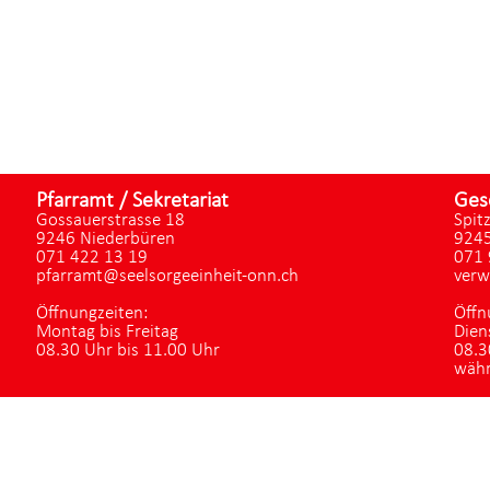
Pfarramt / Sekretariat
Ges
Gossauerstrasse 18
Spit
9246 Niederbüren
9245
071 422 13 19
071 
pfarramt@seelsorgeeinheit-onn.ch
verw
Öffnungzeiten:
Öffn
Montag bis Freitag
Dien
08.30 Uhr bis 11.00 Uhr
08.3
währ