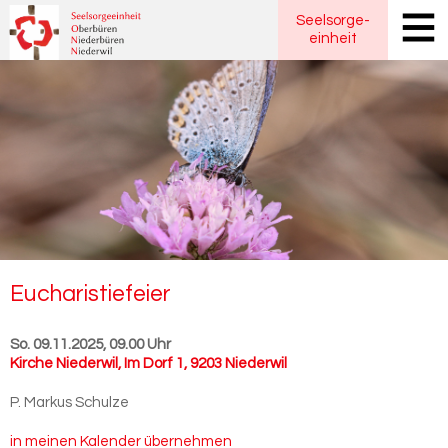
Seelsorge
-
einheit
Eu­cha­ris­tie­fei­er
So. 09.11.2025, 09.00 Uhr
Kirche Niederwil
,
Im Dorf 1, 9203 Niederwil
P. Markus Schulze
in meinen Kalender übernehmen