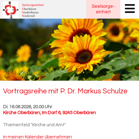
Seelsorge
-
einheit
Vor­trags­rei­he mit P. Dr. Mar­kus Schul­ze
Di. 16.06.2026, 20.00 Uhr
Kirche Oberbüren
,
Im Dorf 6, 9245 Oberbüren
Themenfeld "Kirche und Amt"
in meinen Kalender übernehmen