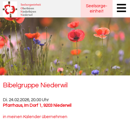
Seelsorge
-
einheit
Bi­bel­grup­pe Nie­der­wil
Di. 24.02.2026, 20.00 Uhr
Pfarrhaus
,
Im Dorf 1, 9203 Niederwil
in meinen Kalender übernehmen