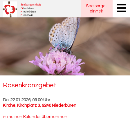
Seelsorge
-
einheit
Ro­sen­kranz­ge­bet
Do. 22.01.2026, 09.00 Uhr
Kirche
,
Kirchplatz 3, 9246 Niederbüren
in meinen Kalender übernehmen