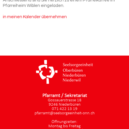
Anschliessend sind Sie herzlich zu einem Pfarreikaffee im
Pfarreiheim Wiblen eingeladen.
in meinen Kalender übernehmen
Pfarramt / Sekretariat
Gossauerstrasse 18
9246 Niederbüren
071 422 13 19
pfarramt@seelsorgeeinheit-onn.ch
Öffnungzeiten:
Montag bis Freitag