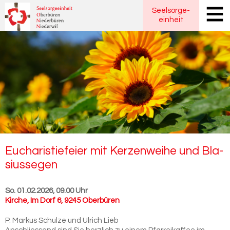
Seelsorge
-
einheit
Eu­cha­ris­tie­fei­er mit Ker­zen­wei­he und Bla­
si­us­segen
So. 01.02.2026, 09.00 Uhr
Kirche
,
Im Dorf 6, 9245 Oberbüren
P. Markus Schulze und Ulrich Lieb