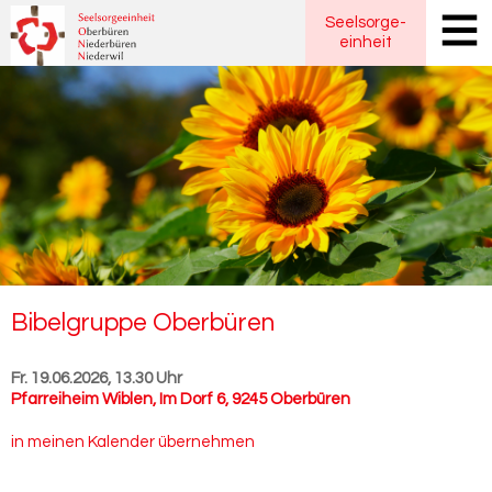
Seelsorge
-
einheit
Bi­bel­grup­pe Ober­bü­ren
Fr. 19.06.2026, 13.30 Uhr
Pfarreiheim Wiblen
,
Im Dorf 6, 9245 Oberbüren
in meinen Kalender übernehmen