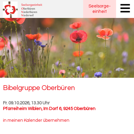
Seelsorge
-
einheit
Bi­bel­grup­pe Ober­bü­ren
Fr. 09.10.2026, 13.30 Uhr
Pfarreiheim Wiblen
,
Im Dorf 6, 9245 Oberbüren
in meinen Kalender übernehmen