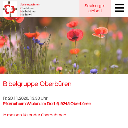
Seelsorge
-
einheit
Bi­bel­grup­pe Ober­bü­ren
Fr. 20.11.2026, 13.30 Uhr
Pfarreiheim Wiblen
,
Im Dorf 6, 9245 Oberbüren
in meinen Kalender übernehmen