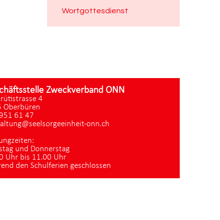
Wortgottesdienst
chäftsstelle Zweckverband ONN
zrütistrasse 4
 Oberbüren
951 61 47
altung@seelsorgeeinheit-onn.ch
ungzeiten:
stag und Donnerstag
0 Uhr bis 11.00 Uhr
end den Schulferien geschlossen
Datenschutz
|
aktualisiert mit kirchenweb.ch