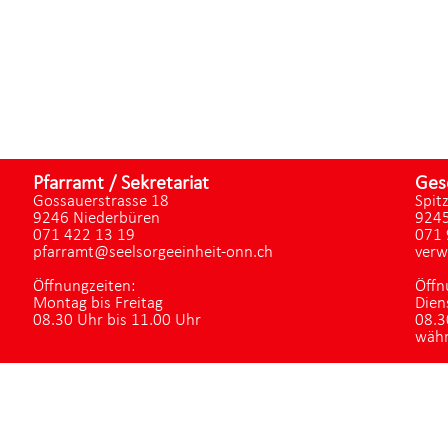
Pfarramt / Sekretariat
Ges
Gossauerstrasse 18
Spit
9246 Niederbüren
9245
071 422 13 19
071 
pfarramt@seelsorgeeinheit-onn.ch
verw
Öffnungzeiten:
Öffn
Montag bis Freitag
Dien
08.30 Uhr bis 11.00 Uhr
08.3
währ