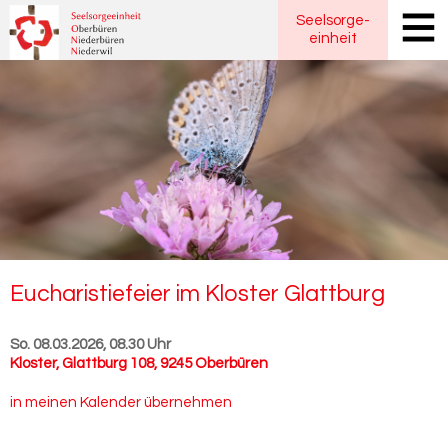
Seelsorge
-
einheit
Eu­cha­ris­tie­fei­er im Klos­ter Glatt­burg
So. 08.03.2026, 08.30 Uhr
Kloster
,
Glattburg 108, 9245 Oberbüren
in meinen Kalender übernehmen