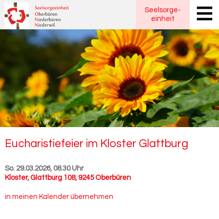
Seelsorge
-
einheit
Eu­cha­ris­tie­fei­er im Klos­ter Glatt­burg
So. 29.03.2026, 08.30 Uhr
Kloster
,
Glattburg 108, 9245 Oberbüren
in meinen Kalender übernehmen