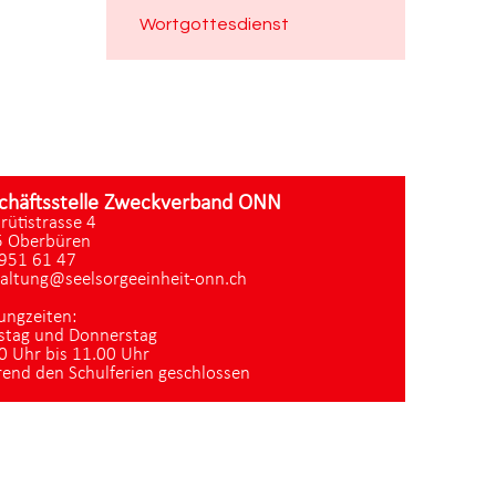
Wortgottesdienst
chäftsstelle Zweckverband ONN
zrütistrasse 4
 Oberbüren
951 61 47
altung@seelsorgeeinheit-onn.ch
ungzeiten:
stag und Donnerstag
0 Uhr bis 11.00 Uhr
end den Schulferien geschlossen
Datenschutz
|
aktualisiert mit kirchenweb.ch