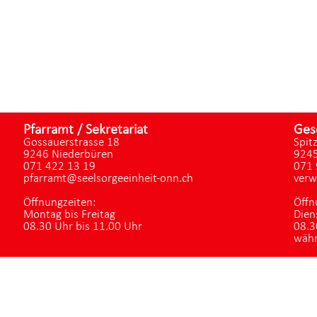
Pfarramt / Sekretariat
Ges
Gossauerstrasse 18
Spit
9246 Niederbüren
9245
071 422 13 19
071 
pfarramt@seelsorgeeinheit-onn.ch
verw
Öffnungzeiten:
Öffn
Montag bis Freitag
Dien
08.30 Uhr bis 11.00 Uhr
08.3
währ