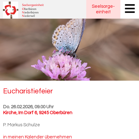
Seelsorge
-
einheit
Eu­cha­ris­tie­fei­er
Do. 26.02.2026, 09.00 Uhr
Kirche
,
Im Dorf 6, 9245 Oberbüren
P. Markus Schulze
in meinen Kalender übernehmen