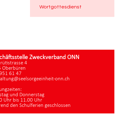
Wortgottesdienst
chäftsstelle Zweckverband ONN
zrütistrasse 4
 Oberbüren
951 61 47
altung@seelsorgeeinheit-onn.ch
ungzeiten:
stag und Donnerstag
0 Uhr bis 11.00 Uhr
end den Schulferien geschlossen
Datenschutz
|
aktualisiert mit kirchenweb.ch