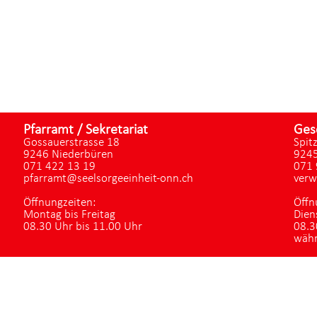
Pfarramt / Sekretariat
Ges
Gossauerstrasse 18
Spit
9246 Niederbüren
9245
071 422 13 19
071 
pfarramt@seelsorgeeinheit-onn.ch
verw
Öffnungzeiten:
Öffn
Montag bis Freitag
Dien
08.30 Uhr bis 11.00 Uhr
08.3
währ