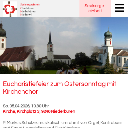
Seelsorge
-
einheit
Eu­cha­ris­tie­fei­er zum Os­ter­sonn­tag mit
Kir­chen­chor
So. 05.04.2026, 10.30 Uhr
Kirche
,
Kirchplatz 3, 9246 Niederbüren
P. Markus Schulze; musikalisch umrahmt von Orgel, Kontrabass