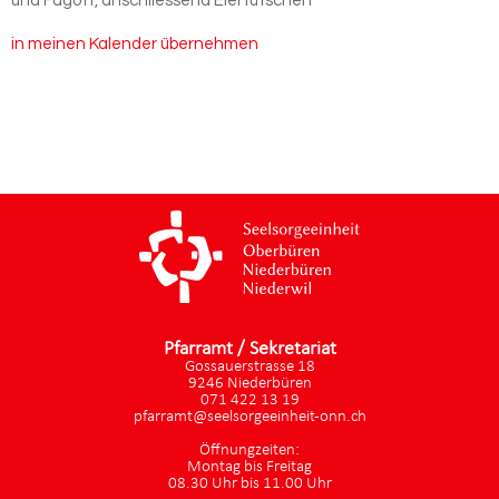
und Fagott, anschliessend Eiertütschen
in meinen Kalender übernehmen
Pfarramt / Sekretariat
Gossauerstrasse 18
9246 Niederbüren
071 422 13 19
pfarramt@seelsorgeeinheit-onn.ch
Öffnungzeiten:
Montag bis Freitag
08.30 Uhr bis 11.00 Uhr