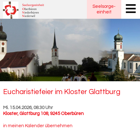
Seelsorge
-
einheit
Eu­cha­ris­tie­fei­er im Klos­ter Glatt­burg
Mi. 15.04.2026, 08.30 Uhr
Kloster
,
Glattburg 108, 9245 Oberbüren
in meinen Kalender übernehmen