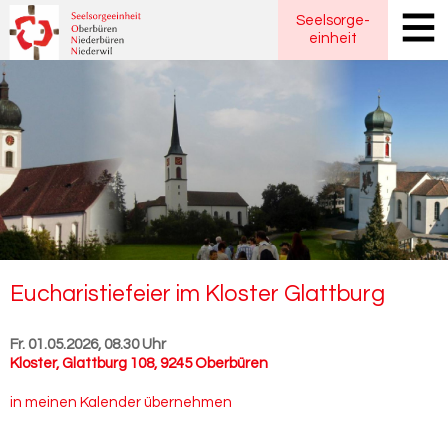
Seelsorge
-
einheit
Eu­cha­ris­tie­fei­er im Klos­ter Glatt­burg
Fr. 01.05.2026, 08.30 Uhr
Kloster
,
Glattburg 108, 9245 Oberbüren
in meinen Kalender übernehmen