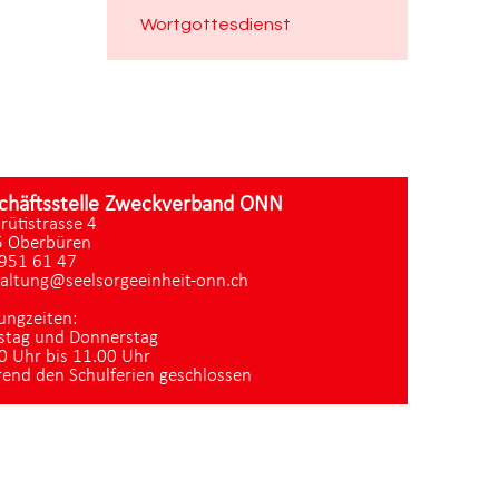
Wortgottesdienst
chäftsstelle Zweckverband ONN
zrütistrasse 4
 Oberbüren
951 61 47
altung@seelsorgeeinheit-onn.ch
ungzeiten:
stag und Donnerstag
0 Uhr bis 11.00 Uhr
end den Schulferien geschlossen
Datenschutz
|
aktualisiert mit kirchenweb.ch