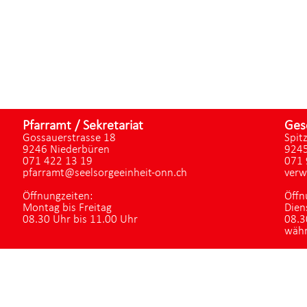
Pfarramt / Sekretariat
Ges
Gossauerstrasse 18
Spit
9246 Niederbüren
9245
071 422 13 19
071 
pfarramt@seelsorgeeinheit-onn.ch
verw
Öffnungzeiten:
Öffn
Montag bis Freitag
Dien
08.30 Uhr bis 11.00 Uhr
08.3
währ