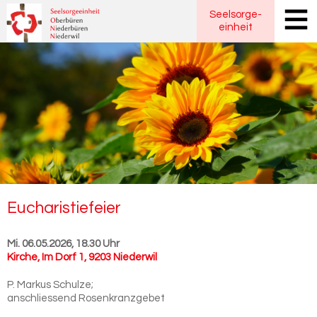
Seelsorge
-
einheit
Eu­cha­ris­tie­fei­er
Mi. 06.05.2026, 18.30 Uhr
Kirche
,
Im Dorf 1, 9203 Niederwil
P. Markus Schulze;
anschliessend Rosenkranzgebet