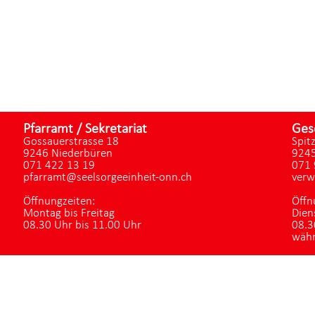
Pfarramt / Sekretariat
Ges
Gossauerstrasse 18
Spit
9246 Niederbüren
9245
071 422 13 19
071 
pfarramt@seelsorgeeinheit-onn.ch
verw
Öffnungzeiten:
Öffn
Montag bis Freitag
Dien
08.30 Uhr bis 11.00 Uhr
08.3
währ