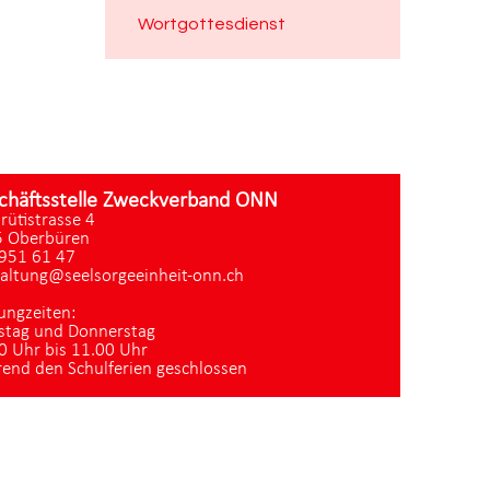
Wortgottesdienst
chäftsstelle Zweckverband ONN
zrütistrasse 4
 Oberbüren
951 61 47
altung@seelsorgeeinheit-onn.ch
ungzeiten:
stag und Donnerstag
0 Uhr bis 11.00 Uhr
end den Schulferien geschlossen
Datenschutz
|
aktualisiert mit kirchenweb.ch