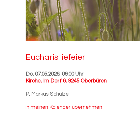
Eu­cha­ris­tie­fei­er
Do. 07.05.2026, 09.00 Uhr
Kirche
,
Im Dorf 6, 9245 Oberbüren
P. Markus Schulze
in meinen Kalender übernehmen